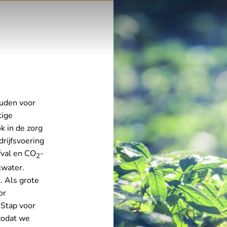
uden voor
tige
k in de zorg
rijfsvoering
fval en CO
-
2
kwater.
. Als grote
or
Stap voor
zodat we